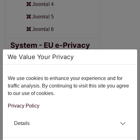
Joomla! 4
Joomla! 5
Joomla! 6
System - EU e-Privacy
Directive
We Value Your Privacy
Joomla! 4
We use cookies to enhance your experience and for
Joomla! 5
traffic analysis. By continuing to visit this site you agree
Joomla! 6
to our use of cookies.
Privacy Policy
System - Expires
Headers
Details
Joomla! 3