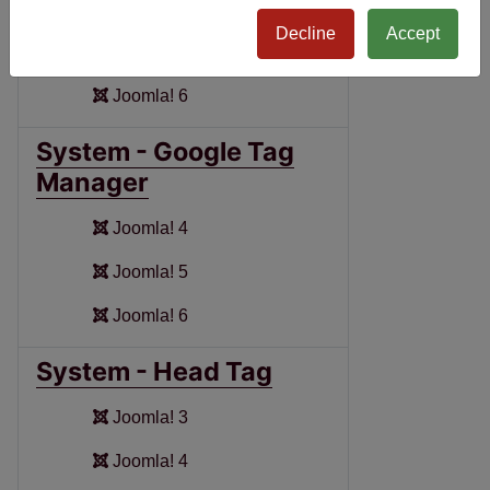
Joomla! 4
Decline
Accept
Joomla! 5
Joomla! 6
System - Google Tag
Manager
Joomla! 4
Joomla! 5
Joomla! 6
System - Head Tag
Joomla! 3
Joomla! 4